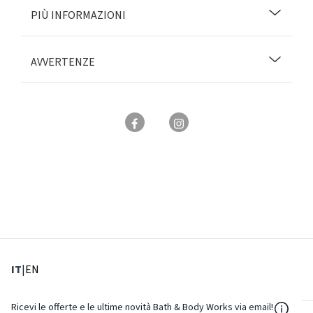
PIÙ INFORMAZIONI
AVVERTENZE
: Lingua corrente
: Imposta lingua
IT
|
EN
${Reso
Ricevi le offerte e le ultime novità Bath & Body Works via email!