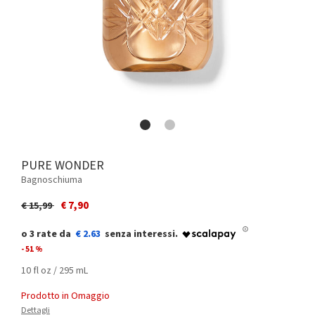
PURE WONDER
Bagnoschiuma
Price reduced from
to
€ 7,90
€ 15,99
€ 2.63
- 51 %
10 fl oz / 295 mL
Prodotto in Omaggio
Dettagli