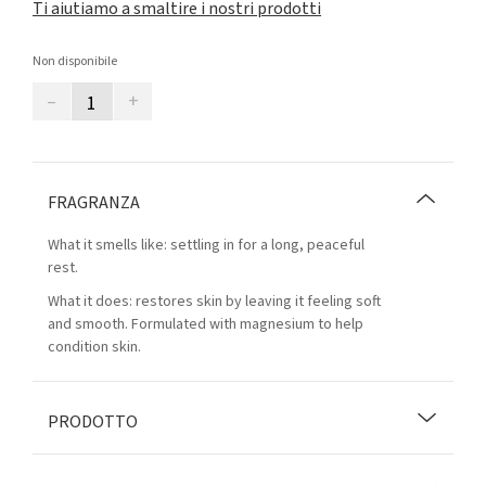
Ti aiutiamo a smaltire i nostri prodotti
Non disponibile
–
+
FRAGRANZA
What it smells like: settling in for a long, peaceful
rest.
What it does: restores skin by leaving it feeling soft
and smooth. Formulated with magnesium to help
condition skin.
PRODOTTO