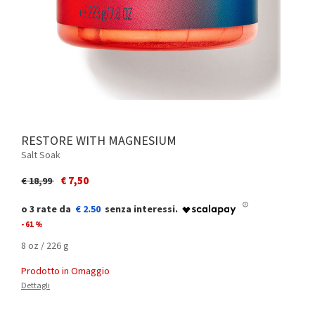
RESTORE WITH MAGNESIUM
Salt Soak
Price reduced from
to
€ 7,50
€ 18,99
€ 2.50
- 61 %
8 oz / 226 g
Prodotto in Omaggio
Dettagli