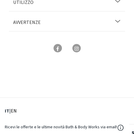
UTILIZZO
AVVERTENZE
: Lingua corrente
: Imposta lingua
IT
|
EN
${Reso
Ricevi le offerte e le ultime novità Bath & Body Works via email!