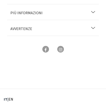
PIÙ INFORMAZIONI
AVVERTENZE
: Lingua corrente
: Imposta lingua
IT
|
EN