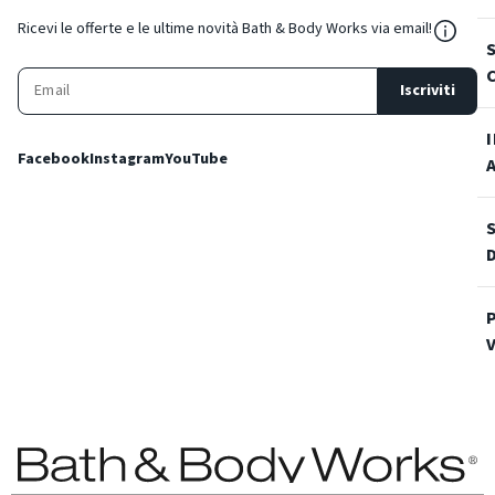
${Reso
Ricevi le offerte e le ultime novità Bath & Body Works via email!
Iscriviti
Facebook
Instagram
YouTube