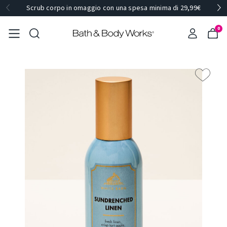
Scrub corpo in omaggio con una spesa minima di 29,99€
0