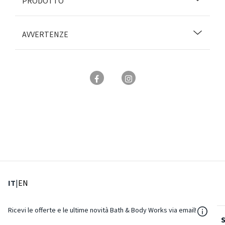
PRODOTTO
AVVERTENZE
: Lingua corrente
: Imposta lingua
IT
|
EN
${Reso
Ricevi le offerte e le ultime novità Bath & Body Works via email!