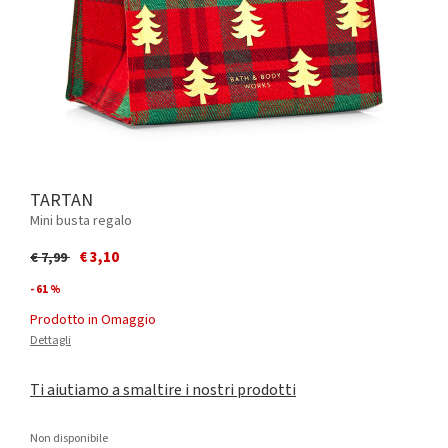
TARTAN
Mini busta regalo
Price reduced from
to
€ 3,10
€ 7,99
- 61 %
Prodotto in Omaggio
Dettagli
Ti aiutiamo a smaltire i nostri prodotti
Non disponibile