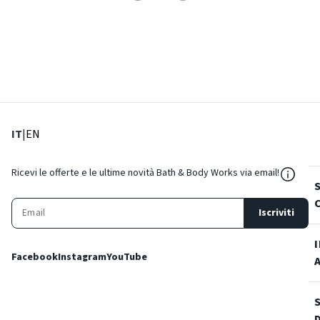
: Lingua corrente
: Imposta lingua
IT
|
EN
${Reso
Ricevi le offerte e le ultime novità Bath & Body Works via email!
Iscriviti
Facebook
Instagram
YouTube