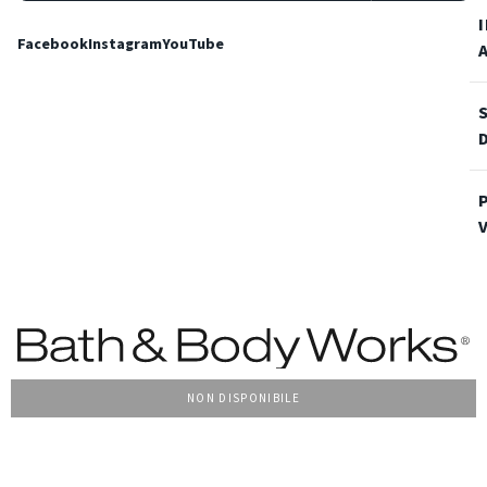
Facebook
Instagram
YouTube
NON DISPONIBILE
Condizioni Generali di vendita
Privacy Policy
Cookie Policy
Accessibilità
© 2022 Bath & Body Works Italy, tutti i diritti riservati