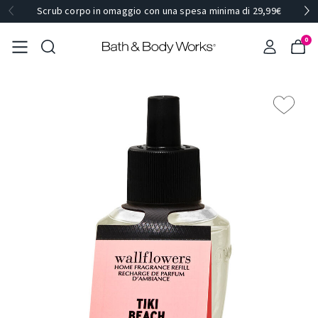
Scrub corpo in omaggio con una spesa minima di 29,99€
0