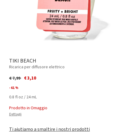
TIKI BEACH
Ricarica per diffusore elettrico
Price reduced from
to
€ 3,10
€ 7,99
- 61 %
0.8 fl oz / 24 mL
Prodotto in Omaggio
Dettagli
Ti aiutiamo a smaltire i nostri prodotti