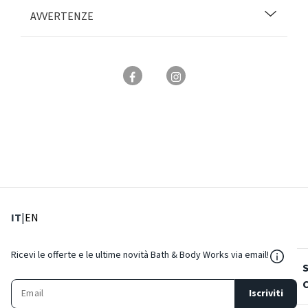
AVVERTENZE
: Lingua corrente
: Imposta lingua
IT
|
EN
${Reso
Ricevi le offerte e le ultime novità Bath & Body Works via email!
Iscriviti