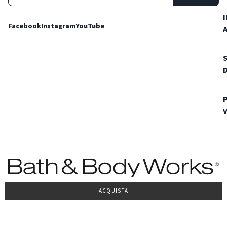
Facebook
Instagram
YouTube
ACQUISTA
Condizioni Generali di vendita
Privacy Policy
Cookie Policy
Accessibilità
© 2022 Bath & Body Works Italy, tutti i diritti riservati