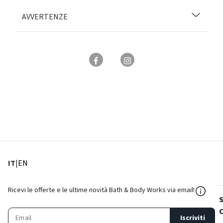
AVVERTENZE
: Lingua corrente
: Imposta lingua
IT
|
EN
${Reso
Ricevi le offerte e le ultime novità Bath & Body Works via email!
Iscriviti