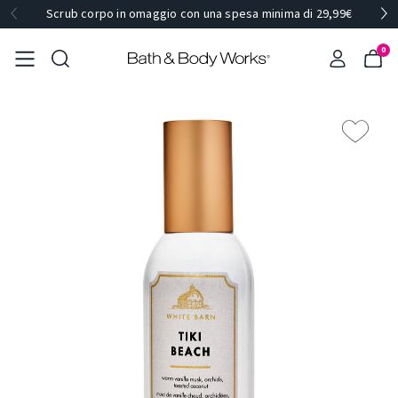
Scrub corpo in omaggio con una spesa minima di 29,99€
0