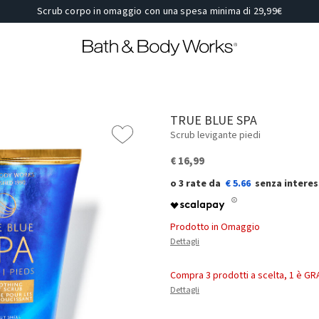
Scrub corpo in omaggio con una spesa minima di 29,99€
TRUE BLUE SPA
Scrub levigante piedi
€ 16,99
€ 5.66
Prodotto in Omaggio
Dettagli
Compra 3 prodotti a scelta, 1 è GR
Dettagli