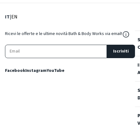
: Lingua corrente
: Imposta lingua
IT
|
EN
${Reso
Ricevi le offerte e le ultime novità Bath & Body Works via email!
Iscriviti
Facebook
Instagram
YouTube