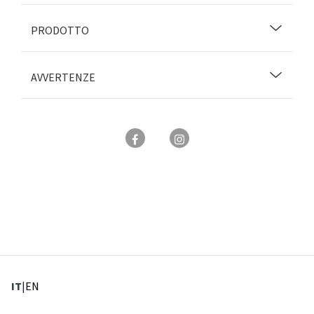
PRODOTTO
AVVERTENZE
: Lingua corrente
: Imposta lingua
IT
|
EN