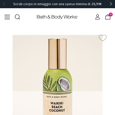
Scrub corpo in omaggio con una spesa minima di 29,99€
0