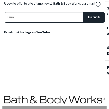
${Reso
Ricevi le offerte e le ultime novità Bath & Body Works via email!
Iscriviti
Facebook
Instagram
YouTube