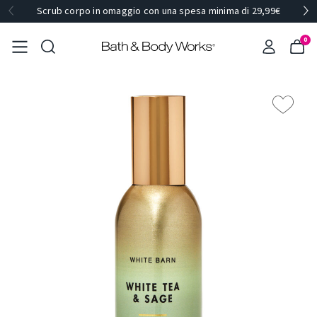
Scrub corpo in omaggio con una spesa minima di 29,99€
0