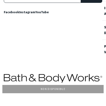
Facebook
Instagram
YouTube
NON DISPONIBILE
Condizioni Generali di vendita
Privacy Policy
Cookie Policy
Accessibilità
© 2022 Bath & Body Works Italy, tutti i diritti riservati