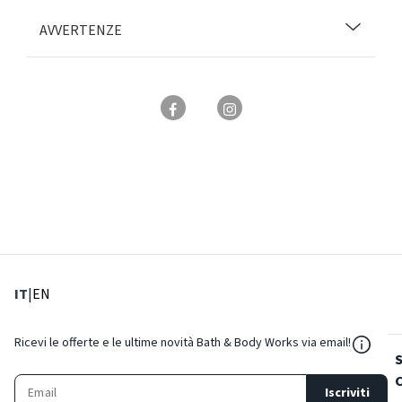
AVVERTENZE
: Lingua corrente
: Imposta lingua
IT
|
EN
${Reso
Ricevi le offerte e le ultime novità Bath & Body Works via email!
Iscriviti