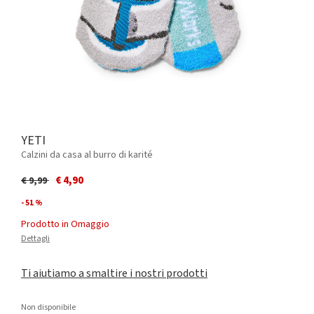
YETI
Calzini da casa al burro di karité
Price reduced from
to
€ 4,90
€ 9,99
- 51 %
Prodotto in Omaggio
Dettagli
Ti aiutiamo a smaltire i nostri prodotti
Non disponibile