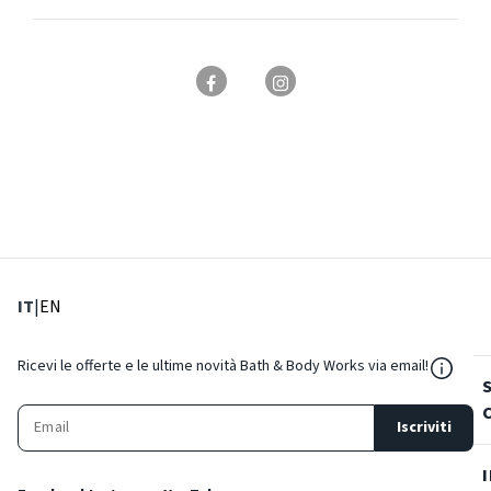
: Lingua corrente
: Imposta lingua
IT
|
EN
${Reso
Ricevi le offerte e le ultime novità Bath & Body Works via email!
Iscriviti